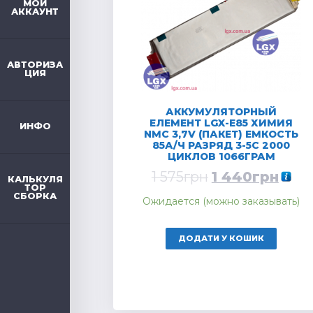
МОЙ
АККАУНТ
АВТОРИЗА
ЦИЯ
АККУМУЛЯТОРНЫЙ
ЕЛЕМЕНТ LGX-E85 ХИМИЯ
ИНФО
NMC 3,7V (ПАКЕТ) ЕМКОСТЬ
85А/Ч РАЗРЯД 3-5C 2000
ЦИКЛОВ 1066ГРАМ
1 575
грн
1 440
грн
КАЛЬКУЛЯ
ТОР
СБОРКА
Ожидается (можно заказывать)
ДОДАТИ У КОШИК