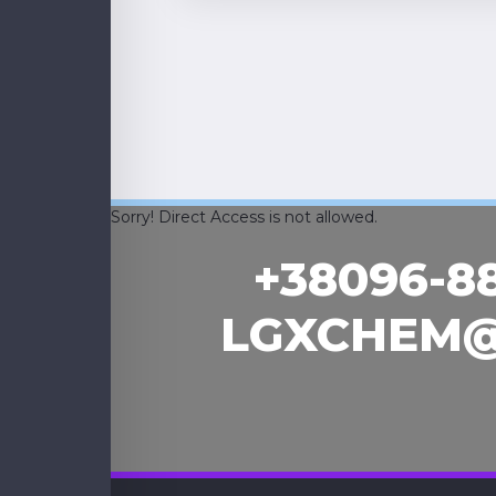
Sorry! Direct Access is not allowed.
+38096-8
LGXCHEM@