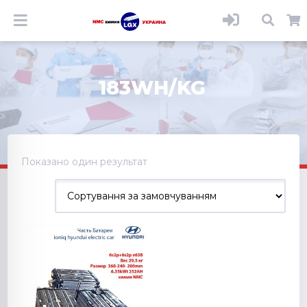
183WH/KG
Показано один результат