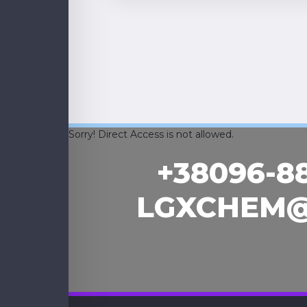
Sorry! Direct Access is not allowed.
+38096-8
LGXCHEM@