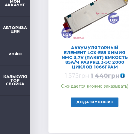
МОЙ
АККАУНТ
АВТОРИЗА
ЦИЯ
АККУМУЛЯТОРНЫЙ
ЕЛЕМЕНТ LGX-E85 ХИМИЯ
ИНФО
NMC 3,7V (ПАКЕТ) ЕМКОСТЬ
85А/Ч РАЗРЯД 3-5C 2000
ЦИКЛОВ 1066ГРАМ
1 575
грн
1 440
грн
КАЛЬКУЛЯ
ТОР
СБОРКА
Ожидается (можно заказывать)
ДОДАТИ У КОШИК