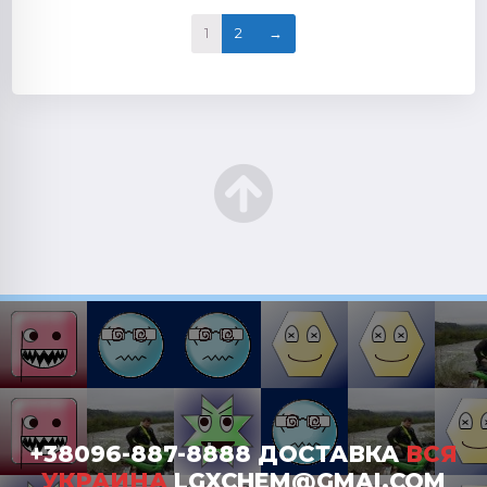
1
2
→
+38096-887-8888 ДОСТАВКА
ВСЯ
УКРАИНА
LGXCHEM@GMAI.COM