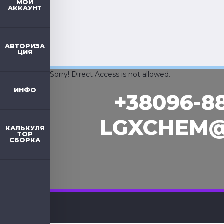
МОЙ
АККАУНТ
АВТОРИЗА
ЦИЯ
Sorry! Direct Access is not allowed.
ИНФО
+38096-8
LGXCHEM@
КАЛЬКУЛЯ
ТОР
СБОРКА