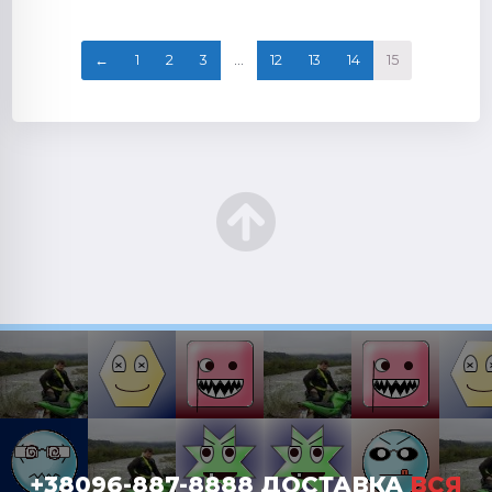
←
1
2
3
…
12
13
14
15
+38096-887-8888 ДОСТАВКА
ВСЯ