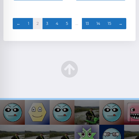
←
1
2
3
4
5
…
13
14
15
→