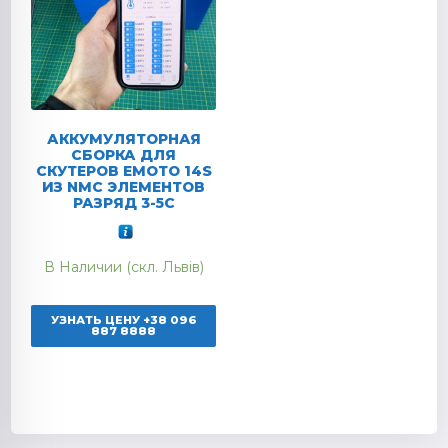
АККУМУЛЯТОРНАЯ
СБОРКА ДЛЯ
СКУТЕРОВ ЕМОТО 14S
ИЗ NMC ЭЛЕМЕНТОВ
РАЗРЯД 3-5C
В Наличии (скл. Львів)
УЗНАТЬ ЦЕНУ +38 096
887 8888