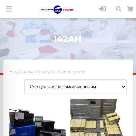
142AH
Відображаються усі з 3 результатів