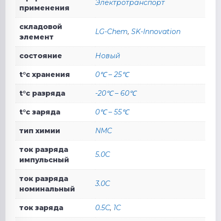
Электротранспорт
применения
складовой
LG-Chem
,
SK-Innovation
элемент
состояние
Новый
t°c хранения
0℃ – 25℃
t°c разряда
-20℃ – 60℃
t°c заряда
0℃ – 55℃
тип химии
NMC
ток разряда
5.0C
импульсный
ток разряда
3.0C
номинальный
ток заряда
0.5C
,
1C