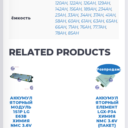
120AH
,
122AH
,
126AH
,
129AH
,
142AH
,
156AH
,
189AH
,
234AH
,
23AH
,
33AH
,
34AH
,
37AH
,
41AH
,
ёмкость
58AH
,
60AH
,
61AH
,
63AH
,
65AH
,
66AH
,
71AH
,
76AH
,
77.7AH
,
78AH
,
85AH
RELATED PRODUCTS
Розпродаж!
АККУМУЛ
АККУМУЛ
ЯТОРНЫЙ
ЯТОРНЫЙ
МОДУЛЬ
ЕЛЕМЕНТ
1S1P LG
LGX-P34
E63B
ХИМИЯ
ХИМИЯ
NMC 3.6V
NMC 3.6V
(ПАКЕТ)