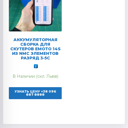
АККУМУЛЯТОРНАЯ
СБОРКА ДЛЯ
СКУТЕРОВ ЕМОТО 14S
ИЗ NMC ЭЛЕМЕНТОВ
РАЗРЯД 3-5C
В Наличии (скл. Львів)
УЗНАТЬ ЦЕНУ +38 096
887 8888