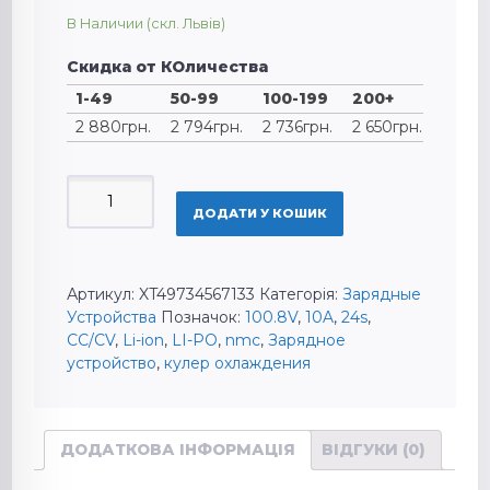
В Наличии (скл. Львів)
Скидка от КОличества
1-49
50-99
100-199
200+
2 880
грн.
2 794
грн.
2 736
грн.
2 650
грн.
ЗАРЯДНОЕ
УСТРОЙСТВО
ДОДАТИ У КОШИК
100.8V
10A
24S
Артикул:
XT49734567133
Категорія:
Зарядные
LI-
Устройства
Позначок:
100.8V
,
10A
,
24s
,
PO
CC/CV
,
Li-ion
,
LI-PO
,
nmc
,
Зарядное
LI-
устройство
,
кулер охлаждения
ION
С
КУЛЕРОМ
ОХЛАЖДЕНИЯ
ДОДАТКОВА ІНФОРМАЦІЯ
ВІДГУКИ (0)
КІЛЬКІСТЬ