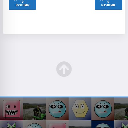
У
У
КОШИК
КОШИК