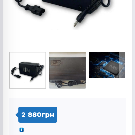
2 880
грн