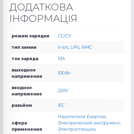
ДОДАТКОВА
ІНФОРМАЦІЯ
режим зарядки
CC/CV
тип химии
li-ion
,
LiPo
,
NMC
ток заряда
10A
выходное
100.8v
напряжения
входное
220V
напряжение
разьйом
IEC
Накопители Енергии
,
сфера
Электрический инструмент
,
применения
Электростанции
,