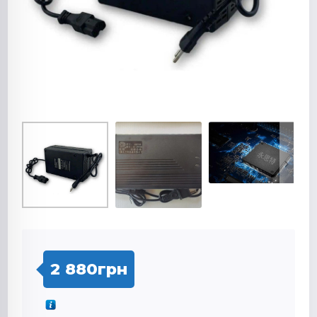
2 880
грн