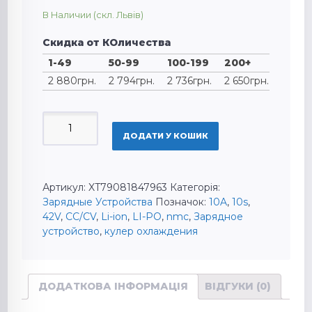
В Наличии (скл. Львів)
Скидка от КОличества
1-49
50-99
100-199
200+
2 880
грн.
2 794
грн.
2 736
грн.
2 650
грн.
ЗАРЯДНОЕ
УСТРОЙСТВО
ДОДАТИ У КОШИК
42V
10A
10S
Артикул:
XT79081847963
Категорія:
LI-
Зарядные Устройства
Позначок:
10A
,
10s
,
PO
42V
,
CC/CV
,
Li-ion
,
LI-PO
,
nmc
,
Зарядное
LI-
устройство
,
кулер охлаждения
ION
С
КУЛЕРОМ
ОХЛАЖДЕНИЯ
ДОДАТКОВА ІНФОРМАЦІЯ
ВІДГУКИ (0)
КІЛЬКІСТЬ