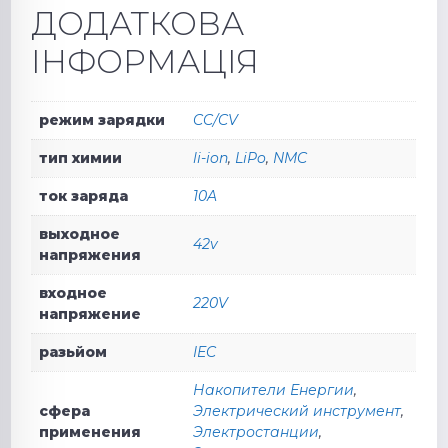
ДОДАТКОВА
ІНФОРМАЦІЯ
режим зарядки
CC/CV
тип химии
li-ion
,
LiPo
,
NMC
ток заряда
10A
выходное
42v
напряжения
входное
220V
напряжение
разьйом
IEC
Накопители Енергии
,
сфера
Электрический инструмент
,
применения
Электростанции
,