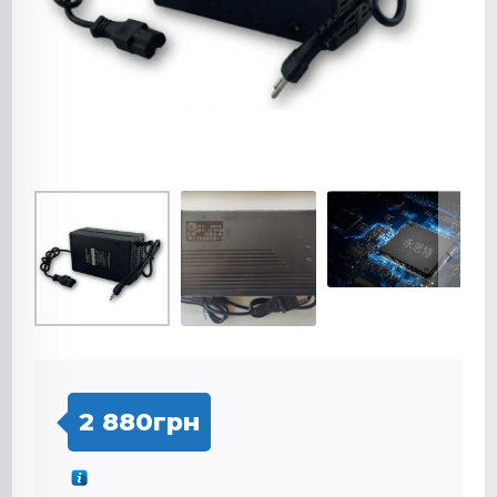
2 880
грн