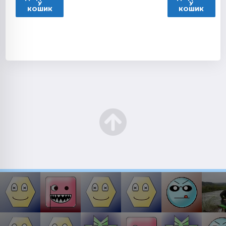
У
У
КОШИК
КОШИК