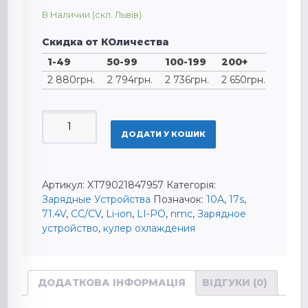
В Наличии (скл. Львів)
Скидка от КОличества
1-49
50-99
100-199
200+
2 880
грн.
2 794
грн.
2 736
грн.
2 650
грн.
ЗАРЯДНОЕ
УСТРОЙСТВО
ДОДАТИ У КОШИК
71.4V
10A
17S
Артикул:
XT79021847957
Категорія:
LI-
Зарядные Устройства
Позначок:
10A
,
17s
,
PO
71.4V
,
CC/CV
,
Li-ion
,
LI-PO
,
nmc
,
Зарядное
LI-
устройство
,
кулер охлаждения
ION
С
КУЛЕРОМ
ОХЛАЖДЕНИЯ
ДОДАТКОВА ІНФОРМАЦІЯ
ВІДГУКИ (0)
КІЛЬКІСТЬ