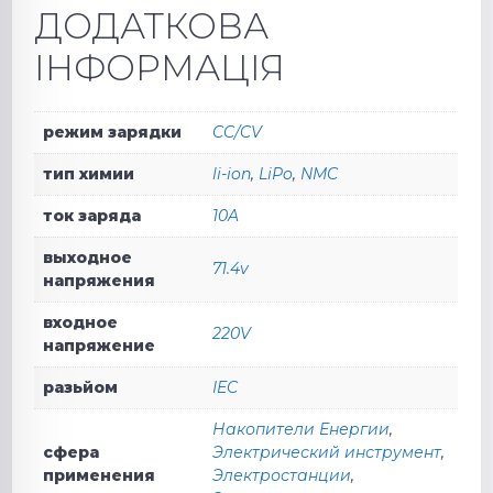
ДОДАТКОВА
ІНФОРМАЦІЯ
режим зарядки
CC/CV
тип химии
li-ion
,
LiPo
,
NMC
ток заряда
10A
выходное
71.4v
напряжения
входное
220V
напряжение
разьйом
IEC
Накопители Енергии
,
сфера
Электрический инструмент
,
применения
Электростанции
,