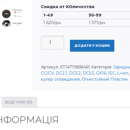
Скидка от КОличества
1-49
50-99
1 620
грн.
1 571
грн.
ЗАРЯДНОЕ
УСТРОЙСТВО
ДОДАТИ У КОШИК
84V
CC/CV
5A
Артикул:
XT14711858461
Категорія:
Зарядны
20S
CC/CV
,
DC2.1
,
DC5.2
,
DC5.5
,
GX16
,
IEC
,
Li-ion
LI-
кулер охлаждения
,
Огнестойкий Пластик
ION
LIPO
NMC
ОХЛАЖДЕНИЯ
ВІДГУКИ (0)
КІЛЬКІСТЬ
ІНФОРМАЦІЯ