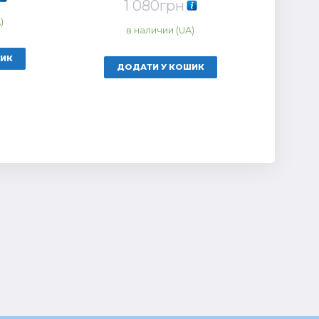
1 080
грн
Оцінено в
5.00
)
з 5
в наличии (UA)
ШИК
ДОДАТИ У КОШИК