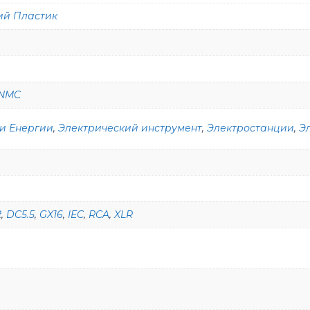
ий Пластик
NMC
и Енергии
,
Электрический инструмент
,
Электростанции
,
Э
2
,
DC5.5
,
GX16
,
IEC
,
RCA
,
XLR