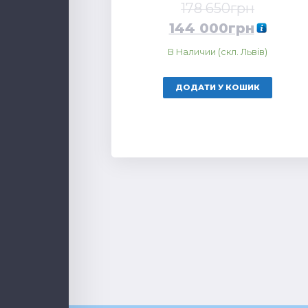
178 650
грн
144 000
грн
В Наличии (скл. Львів)
ДОДАТИ У КОШИК