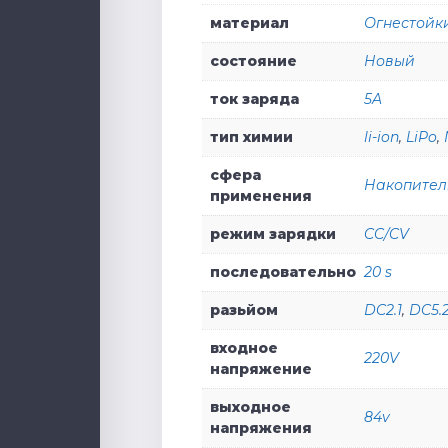
материал
Огнестойк
состояние
Новый
ток заряда
5A
тип химии
li-ion
,
LiPo
,
сфера
Накопител
применения
режим зарядки
CC/CV
последовательно
20 s
разьйом
DC2.1
,
DC5.
входное
220V
напряжение
выходное
84v
напряжения