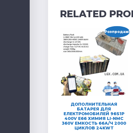
RELATED PRO
Розпродаж!
ДОПОЛНИТЕЛЬНАЯ
БАТАРЕЯ ДЛЯ
ЕЛЕКТРОМОБИЛЕЙ 96S1P
400V E66 ХИМИЯ LI-NMC
360V ЕМКОСТЬ 66А/Ч 2000
ЦИКЛОВ 24KWT