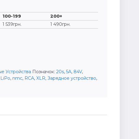
100-199
200+
1 539
грн.
1 490
грн.
е Устройства
Позначок:
20s
,
5A
,
84V
,
,
LiPo
,
nmc
,
RCA
,
XLR
,
Зарядное устройство
,