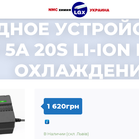
ДНОЕ УСТРОЙ
 5A 20S LI-ION
ОХЛАЖДЕН
1 620
грн
В Наличии (скл. Львів)