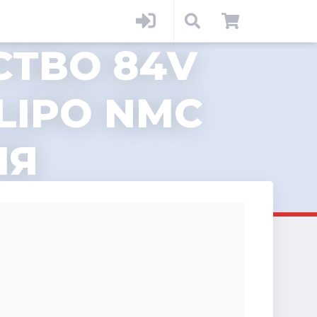
СТВО 84V
 LIPO NMC
ИЯ